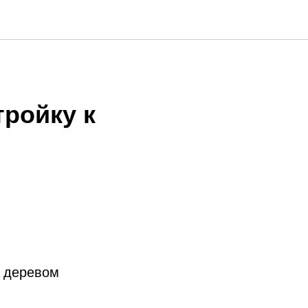
тройку к
я деревом